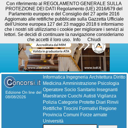
Con riferimento al REGOLAMENTO GENERALE SULLA
PROTEZIONE DEI DATI Regolamento (UE) 2016/679 del
Parlamento europeo e del Consiglio del 27 aprile 2016
Aggiornato alle rettifiche pubblicate sulla Gazzetta Ufficiale
dell'Unione europea 127 del 23 maggio 2018 ti informiamo
che i nostri siti utilizziamo i cookie per migliorare i servizi ai
lettori. Se decidi di continuare la navigazione consideriamo
che accetti il loro uso.
Info
Chiudi
Informatica
Ingegneria
Architettura
Diritto
Medicina
Amministrazione
Psicologia
Operatore Socio Sanitario
Insegnanti
Edizione On line del
Maestranze
Cuochi
Autisti
Vigilanza
08/08/2026
Polizia
Categorie Protette
Diari
Rinvii
Rettifiche
Tirocini Formativi
Regione
Provincia
Comuni
Forze armate
Università