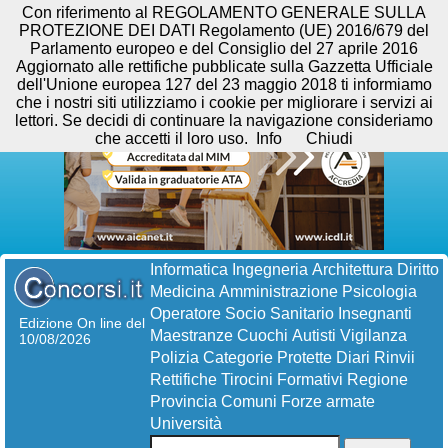
Con riferimento al REGOLAMENTO GENERALE SULLA
PROTEZIONE DEI DATI Regolamento (UE) 2016/679 del
Parlamento europeo e del Consiglio del 27 aprile 2016
Aggiornato alle rettifiche pubblicate sulla Gazzetta Ufficiale
dell'Unione europea 127 del 23 maggio 2018 ti informiamo
che i nostri siti utilizziamo i cookie per migliorare i servizi ai
lettori. Se decidi di continuare la navigazione consideriamo
che accetti il loro uso.
Info
Chiudi
Informatica
Ingegneria
Architettura
Diritto
Medicina
Amministrazione
Psicologia
Operatore Socio Sanitario
Insegnanti
Edizione On line del
Maestranze
Cuochi
Autisti
Vigilanza
10/08/2026
Polizia
Categorie Protette
Diari
Rinvii
Rettifiche
Tirocini Formativi
Regione
Provincia
Comuni
Forze armate
Università