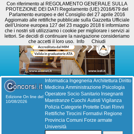
Con riferimento al REGOLAMENTO GENERALE SULLA
PROTEZIONE DEI DATI Regolamento (UE) 2016/679 del
Parlamento europeo e del Consiglio del 27 aprile 2016
Aggiornato alle rettifiche pubblicate sulla Gazzetta Ufficiale
dell'Unione europea 127 del 23 maggio 2018 ti informiamo
che i nostri siti utilizziamo i cookie per migliorare i servizi ai
lettori. Se decidi di continuare la navigazione consideriamo
che accetti il loro uso.
Info
Chiudi
Informatica
Ingegneria
Architettura
Diritto
Medicina
Amministrazione
Psicologia
Operatore Socio Sanitario
Insegnanti
Edizione On line del
Maestranze
Cuochi
Autisti
Vigilanza
10/08/2026
Polizia
Categorie Protette
Diari
Rinvii
Rettifiche
Tirocini Formativi
Regione
Provincia
Comuni
Forze armate
Università