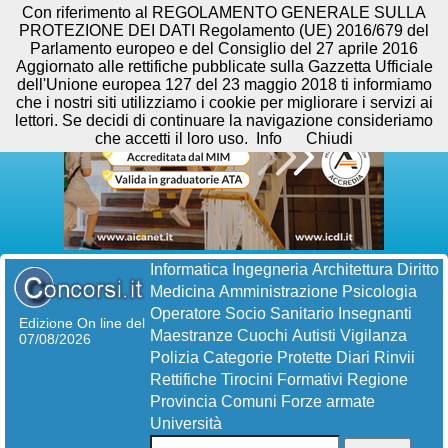
Con riferimento al REGOLAMENTO GENERALE SULLA
PROTEZIONE DEI DATI Regolamento (UE) 2016/679 del
Parlamento europeo e del Consiglio del 27 aprile 2016
Aggiornato alle rettifiche pubblicate sulla Gazzetta Ufficiale
dell'Unione europea 127 del 23 maggio 2018 ti informiamo
che i nostri siti utilizziamo i cookie per migliorare i servizi ai
lettori. Se decidi di continuare la navigazione consideriamo
che accetti il loro uso.
Info
Chiudi
Informatica
Ingegneria
Architettura
Diritto
Medicina
Amministrazione
Psicologia
Operatore Socio Sanitario
Insegnanti
Edizione On line del
Maestranze
Cuochi
Autisti
Vigilanza
07/08/2026
Polizia
Categorie Protette
Diari
Rinvii
Rettifiche
Tirocini Formativi
Regione
Provincia
Comuni
Forze armate
Università