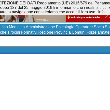
NE DEI DATI Regolamento (UE) 2016/679 del Parlamento eur
opea 127 del 23 maggio 2018 ti informiamo che i nostri siti utilizz
uare la navigazione consideriamo che accetti il loro uso.
Info
iritto
Medicina
Amministrazione
Psicologia
Operatore Socio San
iche
Tirocini Formativi
Regione
Provincia
Comuni
Forze armate