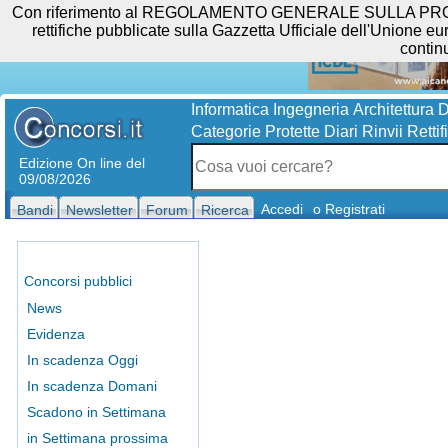
Con riferimento al REGOLAMENTO GENERALE SULLA PROTEZIO
rettifiche pubblicate sulla Gazzetta Ufficiale dell'Unione eur
contin
Informatica
Ingegneria
Architettura
D
Categorie Protette
Diari
Rinvii
Rettif
Edizione On line del
09/08/2026
Accedi
o Registrati
Bandi
Newsletter
Forum
Ricerca
Concorsi pubblici
News
Evidenza
In scadenza Oggi
In scadenza Domani
Scadono in Settimana
in Settimana prossima