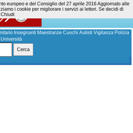
opeo e del Consiglio del 27 aprile 2016 Aggiornato alle
iamo i cookie per migliorare i servizi ai lettori. Se decidi di
Chiudi
itario
Insegnanti
Maestranze
Cuochi
Autisti
Vigilanza
Polizia
Università
Cerca