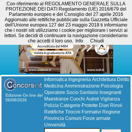
Con riferimento al REGOLAMENTO GENERALE SULLA
PROTEZIONE DEI DATI Regolamento (UE) 2016/679 del
Parlamento europeo e del Consiglio del 27 aprile 2016
Aggiornato alle rettifiche pubblicate sulla Gazzetta Ufficiale
dell'Unione europea 127 del 23 maggio 2018 ti informiamo
che i nostri siti utilizziamo i cookie per migliorare i servizi ai
lettori. Se decidi di continuare la navigazione consideriamo
che accetti il loro uso.
Info
Chiudi
Informatica
Ingegneria
Architettura
Diritto
Medicina
Amministrazione
Psicologia
Operatore Socio Sanitario
Insegnanti
Edizione On line del
Maestranze
Cuochi
Autisti
Vigilanza
06/08/2026
Polizia
Categorie Protette
Diari
Rinvii
Rettifiche
Tirocini Formativi
Regione
Provincia
Comuni
Forze armate
Università