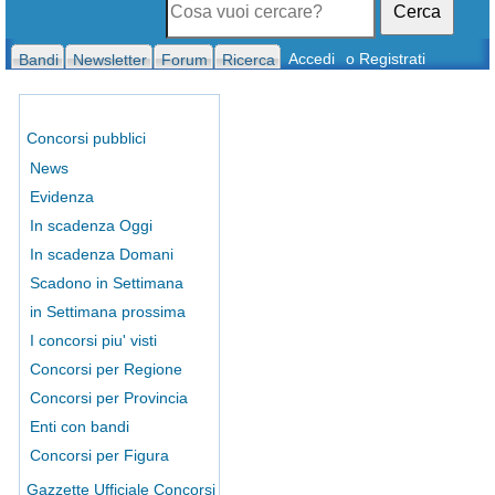
Cerca
Accedi
o Registrati
Bandi
Newsletter
Forum
Ricerca
Concorsi pubblici
News
Evidenza
In scadenza Oggi
In scadenza Domani
Scadono in Settimana
in Settimana prossima
I concorsi piu' visti
Concorsi per Regione
Concorsi per Provincia
Enti con bandi
Concorsi per Figura
Gazzette Ufficiale Concorsi