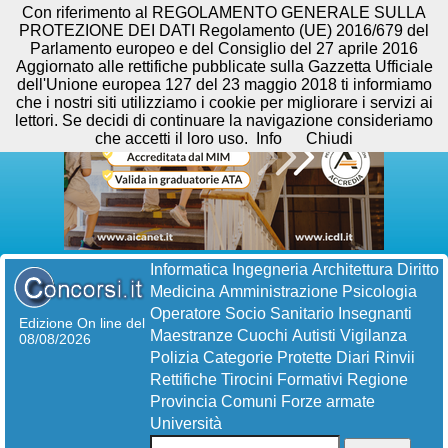
Con riferimento al REGOLAMENTO GENERALE SULLA
PROTEZIONE DEI DATI Regolamento (UE) 2016/679 del
Parlamento europeo e del Consiglio del 27 aprile 2016
Aggiornato alle rettifiche pubblicate sulla Gazzetta Ufficiale
dell'Unione europea 127 del 23 maggio 2018 ti informiamo
che i nostri siti utilizziamo i cookie per migliorare i servizi ai
lettori. Se decidi di continuare la navigazione consideriamo
che accetti il loro uso.
Info
Chiudi
Informatica
Ingegneria
Architettura
Diritto
Medicina
Amministrazione
Psicologia
Operatore Socio Sanitario
Insegnanti
Edizione On line del
Maestranze
Cuochi
Autisti
Vigilanza
08/08/2026
Polizia
Categorie Protette
Diari
Rinvii
Rettifiche
Tirocini Formativi
Regione
Provincia
Comuni
Forze armate
Università