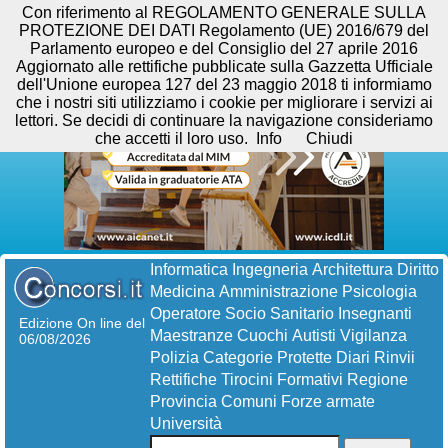
Con riferimento al REGOLAMENTO GENERALE SULLA
PROTEZIONE DEI DATI Regolamento (UE) 2016/679 del
Parlamento europeo e del Consiglio del 27 aprile 2016
Aggiornato alle rettifiche pubblicate sulla Gazzetta Ufficiale
dell'Unione europea 127 del 23 maggio 2018 ti informiamo
che i nostri siti utilizziamo i cookie per migliorare i servizi ai
lettori. Se decidi di continuare la navigazione consideriamo
che accetti il loro uso.
Info
Chiudi
Informatica
Ingegneria
Architettura
Diritto
Medicina
Amministrazione
Psicologia
Operatore Socio Sanitario
Insegnanti
Edizione On line del
Maestranze
Cuochi
Autisti
Vigilanza
06/08/2026
Polizia
Categorie Protette
Diari
Rinvii
Rettifiche
Tirocini Formativi
Regione
Provincia
Comuni
Forze armate
Università