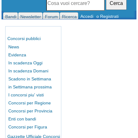
Cerca
Accedi
o Registrati
Bandi
Newsletter
Forum
Ricerca
Concorsi pubblici
News
Evidenza
In scadenza Oggi
In scadenza Domani
Scadono in Settimana
in Settimana prossima
I concorsi piu' visti
Concorsi per Regione
Concorsi per Provincia
Enti con bandi
Concorsi per Figura
Gazzette Ufficiale Concorsi