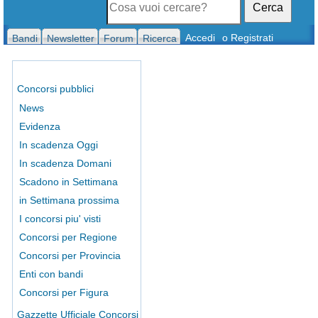
Cerca
Accedi
o Registrati
Bandi
Newsletter
Forum
Ricerca
Concorsi pubblici
News
Evidenza
In scadenza Oggi
In scadenza Domani
Scadono in Settimana
in Settimana prossima
I concorsi piu' visti
Concorsi per Regione
Concorsi per Provincia
Enti con bandi
Concorsi per Figura
Gazzette Ufficiale Concorsi