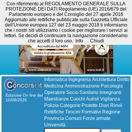
Con riferimento al REGOLAMENTO GENERALE SULLA
PROTEZIONE DEI DATI Regolamento (UE) 2016/679 del
Parlamento europeo e del Consiglio del 27 aprile 2016
Aggiornato alle rettifiche pubblicate sulla Gazzetta Ufficiale
dell'Unione europea 127 del 23 maggio 2018 ti informiamo
che i nostri siti utilizziamo i cookie per migliorare i servizi ai
lettori. Se decidi di continuare la navigazione consideriamo
che accetti il loro uso.
Info
Chiudi
Informatica
Ingegneria
Architettura
Diritto
Medicina
Amministrazione
Psicologia
Operatore Socio Sanitario
Insegnanti
Edizione On line del
Maestranze
Cuochi
Autisti
Vigilanza
10/08/2026
Polizia
Categorie Protette
Diari
Rinvii
Rettifiche
Tirocini Formativi
Regione
Provincia
Comuni
Forze armate
Università