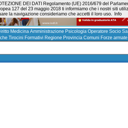
NE DEI DATI Regolamento (UE) 2016/679 del Parlamento eur
opea 127 del 23 maggio 2018 ti informiamo che i nostri siti utilizz
uare la navigazione consideriamo che accetti il loro uso.
Info
iritto
Medicina
Amministrazione
Psicologia
Operatore Socio San
iche
Tirocini Formativi
Regione
Provincia
Comuni
Forze armate