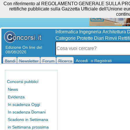
Con riferimento al REGOLAMENTO GENERALE SULLA PROTEZIO
rettifiche pubblicate sulla Gazzetta Ufficiale dell'Unione eur
contin
Informatica
Ingegneria
Architettura
D
Categorie Protette
Diari
Rinvii
Rettif
Edizione On line del
08/08/2026
Accedi
o Registrati
Bandi
Newsletter
Forum
Ricerca
Concorsi pubblici
News
Evidenza
In scadenza Oggi
In scadenza Domani
Scadono in Settimana
in Settimana prossima