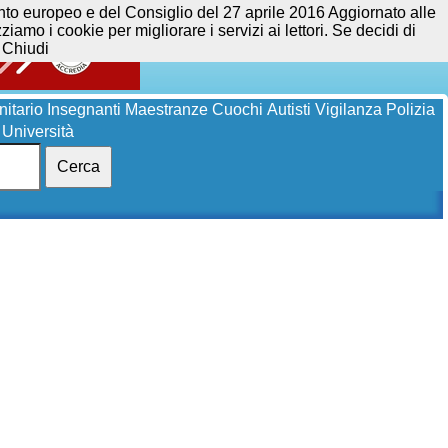
opeo e del Consiglio del 27 aprile 2016 Aggiornato alle
iamo i cookie per migliorare i servizi ai lettori. Se decidi di
Chiudi
itario
Insegnanti
Maestranze
Cuochi
Autisti
Vigilanza
Polizia
Università
Cerca