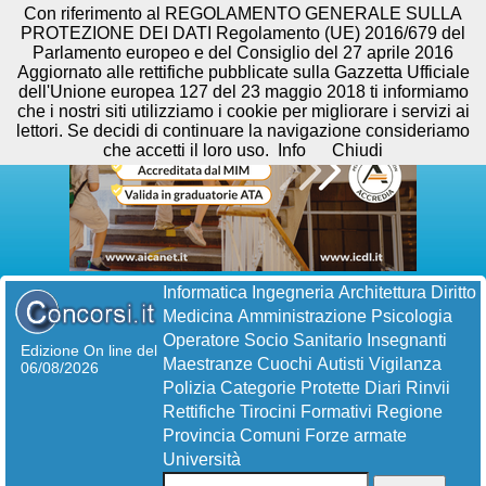
Con riferimento al REGOLAMENTO GENERALE SULLA
PROTEZIONE DEI DATI Regolamento (UE) 2016/679 del
Parlamento europeo e del Consiglio del 27 aprile 2016
Aggiornato alle rettifiche pubblicate sulla Gazzetta Ufficiale
dell'Unione europea 127 del 23 maggio 2018 ti informiamo
che i nostri siti utilizziamo i cookie per migliorare i servizi ai
lettori. Se decidi di continuare la navigazione consideriamo
che accetti il loro uso.
Info
Chiudi
Informatica
Ingegneria
Architettura
Diritto
Medicina
Amministrazione
Psicologia
Operatore Socio Sanitario
Insegnanti
Edizione On line del
Maestranze
Cuochi
Autisti
Vigilanza
06/08/2026
Polizia
Categorie Protette
Diari
Rinvii
Rettifiche
Tirocini Formativi
Regione
Provincia
Comuni
Forze armate
Università