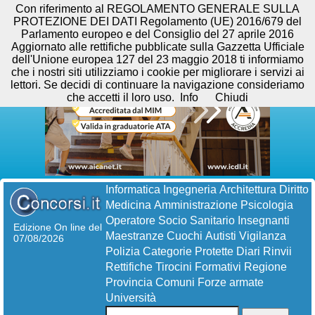
Con riferimento al REGOLAMENTO GENERALE SULLA
PROTEZIONE DEI DATI Regolamento (UE) 2016/679 del
Parlamento europeo e del Consiglio del 27 aprile 2016
Aggiornato alle rettifiche pubblicate sulla Gazzetta Ufficiale
dell'Unione europea 127 del 23 maggio 2018 ti informiamo
che i nostri siti utilizziamo i cookie per migliorare i servizi ai
lettori. Se decidi di continuare la navigazione consideriamo
che accetti il loro uso.
Info
Chiudi
Informatica
Ingegneria
Architettura
Diritto
Medicina
Amministrazione
Psicologia
Operatore Socio Sanitario
Insegnanti
Edizione On line del
Maestranze
Cuochi
Autisti
Vigilanza
07/08/2026
Polizia
Categorie Protette
Diari
Rinvii
Rettifiche
Tirocini Formativi
Regione
Provincia
Comuni
Forze armate
Università