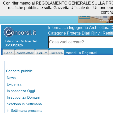
Con riferimento al REGOLAMENTO GENERALE SULLA PROTEZIO
rettifiche pubblicate sulla Gazzetta Ufficiale dell'Unione eur
contin
Informatica
Ingegneria
Architettura
D
Categorie Protette
Diari
Rinvii
Rettif
Edizione On line del
06/08/2026
Accedi
o Registrati
Bandi
Newsletter
Forum
Ricerca
Concorsi pubblici
News
Evidenza
In scadenza Oggi
In scadenza Domani
Scadono in Settimana
in Settimana prossima