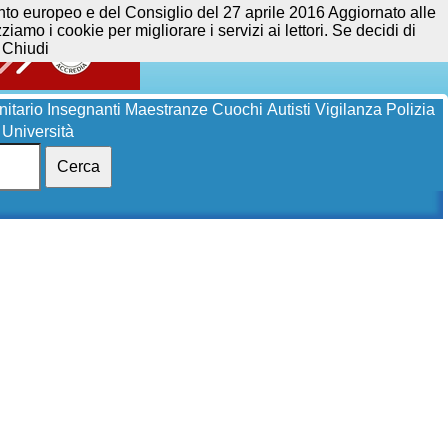
opeo e del Consiglio del 27 aprile 2016 Aggiornato alle
iamo i cookie per migliorare i servizi ai lettori. Se decidi di
Chiudi
itario
Insegnanti
Maestranze
Cuochi
Autisti
Vigilanza
Polizia
Università
Cerca