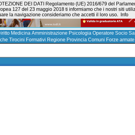
NE DEI DATI Regolamento (UE) 2016/679 del Parlamento eur
opea 127 del 23 maggio 2018 ti informiamo che i nostri siti utilizz
uare la navigazione consideriamo che accetti il loro uso.
Info
iritto
Medicina
Amministrazione
Psicologia
Operatore Socio San
iche
Tirocini Formativi
Regione
Provincia
Comuni
Forze armate