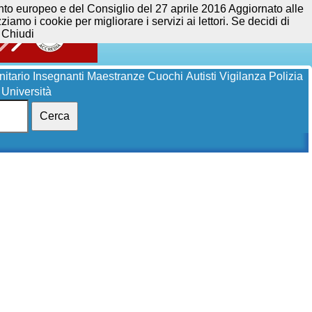
opeo e del Consiglio del 27 aprile 2016 Aggiornato alle
iamo i cookie per migliorare i servizi ai lettori. Se decidi di
Chiudi
itario
Insegnanti
Maestranze
Cuochi
Autisti
Vigilanza
Polizia
Università
Cerca