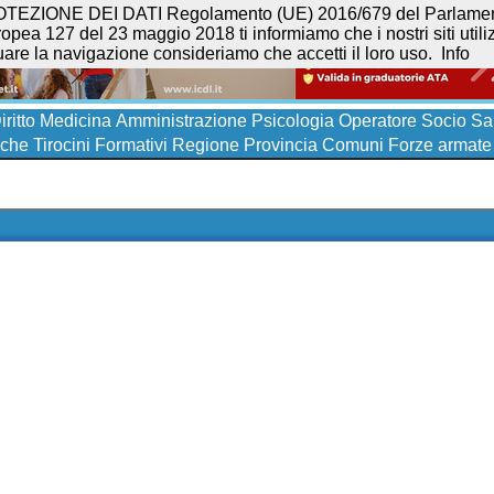
NE DEI DATI Regolamento (UE) 2016/679 del Parlamento eur
opea 127 del 23 maggio 2018 ti informiamo che i nostri siti utilizz
uare la navigazione consideriamo che accetti il loro uso.
Info
iritto
Medicina
Amministrazione
Psicologia
Operatore Socio San
iche
Tirocini Formativi
Regione
Provincia
Comuni
Forze armate