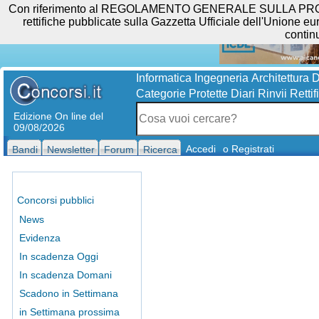
Con riferimento al REGOLAMENTO GENERALE SULLA PROTEZIO
rettifiche pubblicate sulla Gazzetta Ufficiale dell'Unione eur
contin
Informatica
Ingegneria
Architettura
D
Categorie Protette
Diari
Rinvii
Rettif
Edizione On line del
09/08/2026
Accedi
o Registrati
Bandi
Newsletter
Forum
Ricerca
Concorsi pubblici
News
Evidenza
In scadenza Oggi
In scadenza Domani
Scadono in Settimana
in Settimana prossima