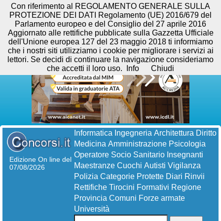
Con riferimento al REGOLAMENTO GENERALE SULLA
PROTEZIONE DEI DATI Regolamento (UE) 2016/679 del
Parlamento europeo e del Consiglio del 27 aprile 2016
Aggiornato alle rettifiche pubblicate sulla Gazzetta Ufficiale
dell'Unione europea 127 del 23 maggio 2018 ti informiamo
che i nostri siti utilizziamo i cookie per migliorare i servizi ai
lettori. Se decidi di continuare la navigazione consideriamo
che accetti il loro uso.
Info
Chiudi
Informatica
Ingegneria
Architettura
Diritto
Medicina
Amministrazione
Psicologia
Operatore Socio Sanitario
Insegnanti
Edizione On line del
Maestranze
Cuochi
Autisti
Vigilanza
07/08/2026
Polizia
Categorie Protette
Diari
Rinvii
Rettifiche
Tirocini Formativi
Regione
Provincia
Comuni
Forze armate
Università