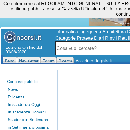
Con riferimento al REGOLAMENTO GENERALE SULLA PROTEZIO
rettifiche pubblicate sulla Gazzetta Ufficiale dell'Unione eur
contin
Informatica
Ingegneria
Architettura
D
Categorie Protette
Diari
Rinvii
Rettif
Edizione On line del
09/08/2026
Accedi
o Registrati
Bandi
Newsletter
Forum
Ricerca
Concorsi pubblici
News
Evidenza
In scadenza Oggi
In scadenza Domani
Scadono in Settimana
in Settimana prossima