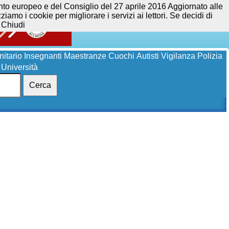
opeo e del Consiglio del 27 aprile 2016 Aggiornato alle
iamo i cookie per migliorare i servizi ai lettori. Se decidi di
Chiudi
itario
Insegnanti
Maestranze
Cuochi
Autisti
Vigilanza
Polizia
Università
Cerca