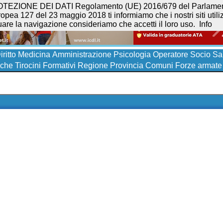
NE DEI DATI Regolamento (UE) 2016/679 del Parlamento eur
opea 127 del 23 maggio 2018 ti informiamo che i nostri siti utilizz
uare la navigazione consideriamo che accetti il loro uso.
Info
iritto
Medicina
Amministrazione
Psicologia
Operatore Socio San
iche
Tirocini Formativi
Regione
Provincia
Comuni
Forze armate