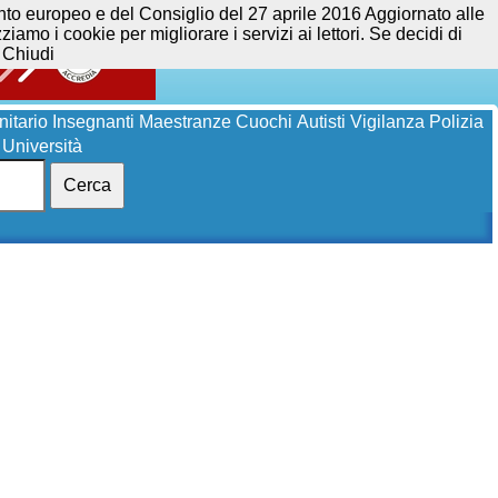
opeo e del Consiglio del 27 aprile 2016 Aggiornato alle
iamo i cookie per migliorare i servizi ai lettori. Se decidi di
Chiudi
itario
Insegnanti
Maestranze
Cuochi
Autisti
Vigilanza
Polizia
Università
Cerca