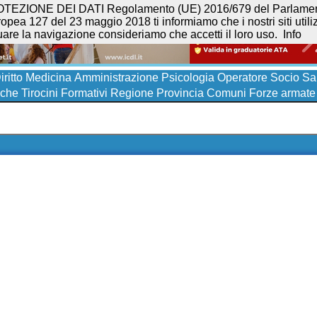
NE DEI DATI Regolamento (UE) 2016/679 del Parlamento eur
opea 127 del 23 maggio 2018 ti informiamo che i nostri siti utilizz
uare la navigazione consideriamo che accetti il loro uso.
Info
iritto
Medicina
Amministrazione
Psicologia
Operatore Socio San
iche
Tirocini Formativi
Regione
Provincia
Comuni
Forze armate