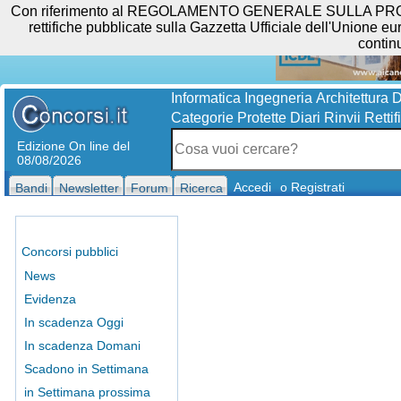
Con riferimento al REGOLAMENTO GENERALE SULLA PROTEZIO
rettifiche pubblicate sulla Gazzetta Ufficiale dell'Unione eur
contin
Informatica
Ingegneria
Architettura
D
Categorie Protette
Diari
Rinvii
Rettif
Edizione On line del
08/08/2026
Accedi
o Registrati
Bandi
Newsletter
Forum
Ricerca
Concorsi pubblici
News
Evidenza
In scadenza Oggi
In scadenza Domani
Scadono in Settimana
in Settimana prossima