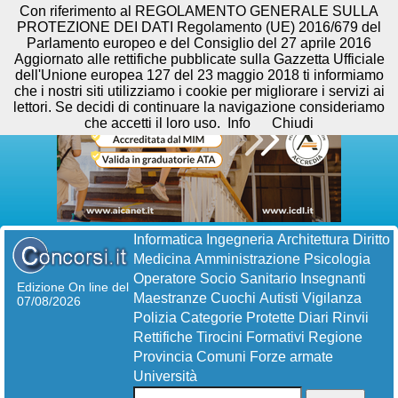
Con riferimento al REGOLAMENTO GENERALE SULLA
PROTEZIONE DEI DATI Regolamento (UE) 2016/679 del
Parlamento europeo e del Consiglio del 27 aprile 2016
Aggiornato alle rettifiche pubblicate sulla Gazzetta Ufficiale
dell'Unione europea 127 del 23 maggio 2018 ti informiamo
che i nostri siti utilizziamo i cookie per migliorare i servizi ai
lettori. Se decidi di continuare la navigazione consideriamo
che accetti il loro uso.
Info
Chiudi
Informatica
Ingegneria
Architettura
Diritto
Medicina
Amministrazione
Psicologia
Operatore Socio Sanitario
Insegnanti
Edizione On line del
Maestranze
Cuochi
Autisti
Vigilanza
07/08/2026
Polizia
Categorie Protette
Diari
Rinvii
Rettifiche
Tirocini Formativi
Regione
Provincia
Comuni
Forze armate
Università