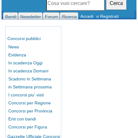
Cerca
Accedi
o Registrati
Bandi
Newsletter
Forum
Ricerca
Concorsi pubblici
News
Evidenza
In scadenza Oggi
In scadenza Domani
Scadono in Settimana
in Settimana prossima
I concorsi piu' visti
Concorsi per Regione
Concorsi per Provincia
Enti con bandi
Concorsi per Figura
Gazzette Ufficiale Concorsi