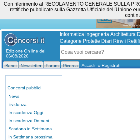
Con riferimento al REGOLAMENTO GENERALE SULLA PROTEZIO
rettifiche pubblicate sulla Gazzetta Ufficiale dell'Unione eur
contin
Informatica
Ingegneria
Architettura
D
Categorie Protette
Diari
Rinvii
Rettif
Edizione On line del
06/08/2026
Accedi
o Registrati
Bandi
Newsletter
Forum
Ricerca
Concorsi pubblici
News
Evidenza
In scadenza Oggi
In scadenza Domani
Scadono in Settimana
in Settimana prossima