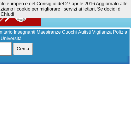
opeo e del Consiglio del 27 aprile 2016 Aggiornato alle
iamo i cookie per migliorare i servizi ai lettori. Se decidi di
Chiudi
itario
Insegnanti
Maestranze
Cuochi
Autisti
Vigilanza
Polizia
Università
Cerca