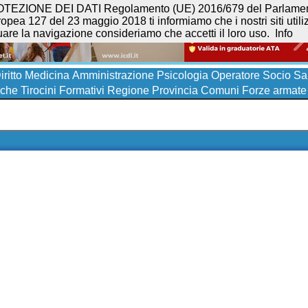
NE DEI DATI Regolamento (UE) 2016/679 del Parlamento eur
opea 127 del 23 maggio 2018 ti informiamo che i nostri siti utilizz
uare la navigazione consideriamo che accetti il loro uso.
Info
iritto
Medicina
Amministrazione
Psicologia
Operatore Socio San
iche
Tirocini Formativi
Regione
Provincia
Comuni
Forze armate