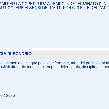
I PER LA COPERTURA A TEMPO INDETERMINATO DI N. 5 P
 PARTICOLARE AI SENSI DELL’ART. 1014 C. 3 E 4 E DELL’
CIA DI SONDRIO
ettivamente di cinque posti di infermiere, area dei professionisti
posti di dirigente medico, a tempo indeterminato, disciplina di ne
3-02-2026