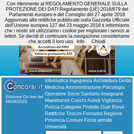
Con riferimento al REGOLAMENTO GENERALE SULLA
PROTEZIONE DEI DATI Regolamento (UE) 2016/679 del
Parlamento europeo e del Consiglio del 27 aprile 2016
Aggiornato alle rettifiche pubblicate sulla Gazzetta Ufficiale
dell'Unione europea 127 del 23 maggio 2018 ti informiamo
che i nostri siti utilizziamo i cookie per migliorare i servizi ai
lettori. Se decidi di continuare la navigazione consideriamo
che accetti il loro uso.
Info
Chiudi
Informatica
Ingegneria
Architettura
Diritto
Medicina
Amministrazione
Psicologia
Operatore Socio Sanitario
Insegnanti
Edizione On line del
Maestranze
Cuochi
Autisti
Vigilanza
08/08/2026
Polizia
Categorie Protette
Diari
Rinvii
Rettifiche
Tirocini Formativi
Regione
Provincia
Comuni
Forze armate
Università