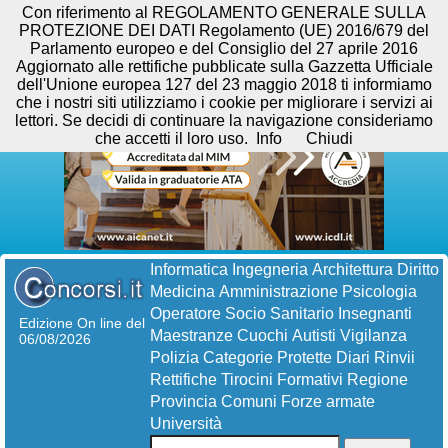
Con riferimento al REGOLAMENTO GENERALE SULLA
PROTEZIONE DEI DATI Regolamento (UE) 2016/679 del
Parlamento europeo e del Consiglio del 27 aprile 2016
Aggiornato alle rettifiche pubblicate sulla Gazzetta Ufficiale
dell'Unione europea 127 del 23 maggio 2018 ti informiamo
che i nostri siti utilizziamo i cookie per migliorare i servizi ai
lettori. Se decidi di continuare la navigazione consideriamo
che accetti il loro uso.
Info
Chiudi
Informatica
Ingegneria
Architettura
Diritto
Medicina
Amministrazione
Psicologia
Operatore Socio Sanitario
Insegnanti
Edizione On line del
Maestranze
Cuochi
Autisti
Vigilanza
06/08/2026
Polizia
Categorie Protette
Diari
Rinvii
Rettifiche
Tirocini Formativi
Regione
Provincia
Comuni
Forze armate
Università