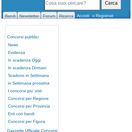
Cerca
Accedi
o Registrati
Bandi
Newsletter
Forum
Ricerca
Concorsi pubblici
News
Evidenza
In scadenza Oggi
In scadenza Domani
Scadono in Settimana
in Settimana prossima
I concorsi piu' visti
Concorsi per Regione
Concorsi per Provincia
Enti con bandi
Concorsi per Figura
Gazzette Ufficiale Concorsi