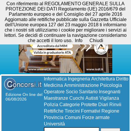
Con riferimento al REGOLAMENTO GENERALE SULLA
PROTEZIONE DEI DATI Regolamento (UE) 2016/679 del
Parlamento europeo e del Consiglio del 27 aprile 2016
Aggiornato alle rettifiche pubblicate sulla Gazzetta Ufficiale
dell'Unione europea 127 del 23 maggio 2018 ti informiamo
che i nostri siti utilizziamo i cookie per migliorare i servizi ai
lettori. Se decidi di continuare la navigazione consideriamo
che accetti il loro uso.
Info
Chiudi
Informatica
Ingegneria
Architettura
Diritto
Medicina
Amministrazione
Psicologia
Operatore Socio Sanitario
Insegnanti
Edizione On line del
Maestranze
Cuochi
Autisti
Vigilanza
06/08/2026
Polizia
Categorie Protette
Diari
Rinvii
Rettifiche
Tirocini Formativi
Regione
Provincia
Comuni
Forze armate
Università