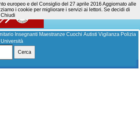
opeo e del Consiglio del 27 aprile 2016 Aggiornato alle
iamo i cookie per migliorare i servizi ai lettori. Se decidi di
Chiudi
itario
Insegnanti
Maestranze
Cuochi
Autisti
Vigilanza
Polizia
Università
Cerca