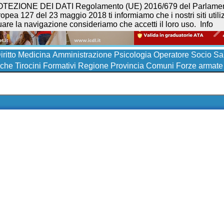
NE DEI DATI Regolamento (UE) 2016/679 del Parlamento eur
opea 127 del 23 maggio 2018 ti informiamo che i nostri siti utilizz
uare la navigazione consideriamo che accetti il loro uso.
Info
iritto
Medicina
Amministrazione
Psicologia
Operatore Socio San
iche
Tirocini Formativi
Regione
Provincia
Comuni
Forze armate