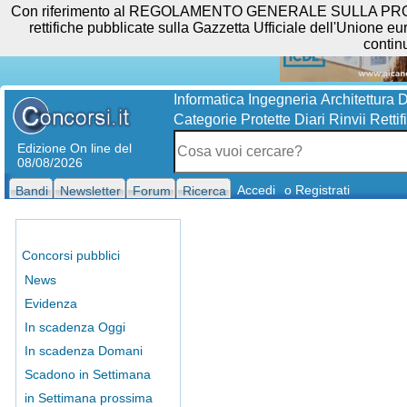
Con riferimento al REGOLAMENTO GENERALE SULLA PROTEZIO
rettifiche pubblicate sulla Gazzetta Ufficiale dell'Unione eur
contin
Informatica
Ingegneria
Architettura
D
Categorie Protette
Diari
Rinvii
Rettif
Edizione On line del
08/08/2026
Accedi
o Registrati
Bandi
Newsletter
Forum
Ricerca
Concorsi pubblici
News
Evidenza
In scadenza Oggi
In scadenza Domani
Scadono in Settimana
in Settimana prossima