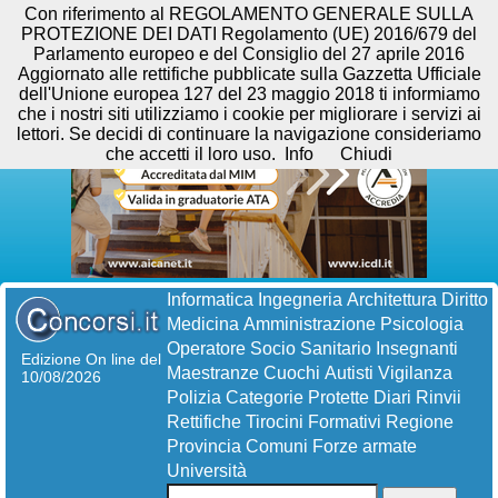
Con riferimento al REGOLAMENTO GENERALE SULLA
PROTEZIONE DEI DATI Regolamento (UE) 2016/679 del
Parlamento europeo e del Consiglio del 27 aprile 2016
Aggiornato alle rettifiche pubblicate sulla Gazzetta Ufficiale
dell'Unione europea 127 del 23 maggio 2018 ti informiamo
che i nostri siti utilizziamo i cookie per migliorare i servizi ai
lettori. Se decidi di continuare la navigazione consideriamo
che accetti il loro uso.
Info
Chiudi
Informatica
Ingegneria
Architettura
Diritto
Medicina
Amministrazione
Psicologia
Operatore Socio Sanitario
Insegnanti
Edizione On line del
Maestranze
Cuochi
Autisti
Vigilanza
10/08/2026
Polizia
Categorie Protette
Diari
Rinvii
Rettifiche
Tirocini Formativi
Regione
Provincia
Comuni
Forze armate
Università