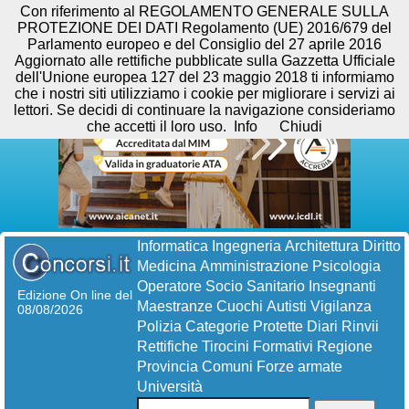
Con riferimento al REGOLAMENTO GENERALE SULLA
PROTEZIONE DEI DATI Regolamento (UE) 2016/679 del
Parlamento europeo e del Consiglio del 27 aprile 2016
Aggiornato alle rettifiche pubblicate sulla Gazzetta Ufficiale
dell'Unione europea 127 del 23 maggio 2018 ti informiamo
che i nostri siti utilizziamo i cookie per migliorare i servizi ai
lettori. Se decidi di continuare la navigazione consideriamo
che accetti il loro uso.
Info
Chiudi
Informatica
Ingegneria
Architettura
Diritto
Medicina
Amministrazione
Psicologia
Operatore Socio Sanitario
Insegnanti
Edizione On line del
Maestranze
Cuochi
Autisti
Vigilanza
08/08/2026
Polizia
Categorie Protette
Diari
Rinvii
Rettifiche
Tirocini Formativi
Regione
Provincia
Comuni
Forze armate
Università