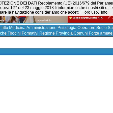
NE DEI DATI Regolamento (UE) 2016/679 del Parlamento eur
opea 127 del 23 maggio 2018 ti informiamo che i nostri siti utilizz
uare la navigazione consideriamo che accetti il loro uso.
Info
iritto
Medicina
Amministrazione
Psicologia
Operatore Socio San
iche
Tirocini Formativi
Regione
Provincia
Comuni
Forze armate