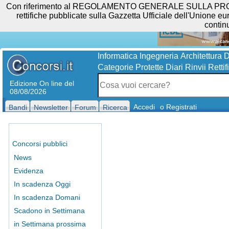
Con riferimento al REGOLAMENTO GENERALE SULLA PROTEZIO
rettifiche pubblicate sulla Gazzetta Ufficiale dell'Unione eur
contin
Informatica
Ingegneria
Architettura
D
Categorie Protette
Diari
Rinvii
Rettif
Edizione On line del
08/08/2026
Accedi
o Registrati
Bandi
Newsletter
Forum
Ricerca
Concorsi pubblici
News
Evidenza
In scadenza Oggi
In scadenza Domani
Scadono in Settimana
in Settimana prossima