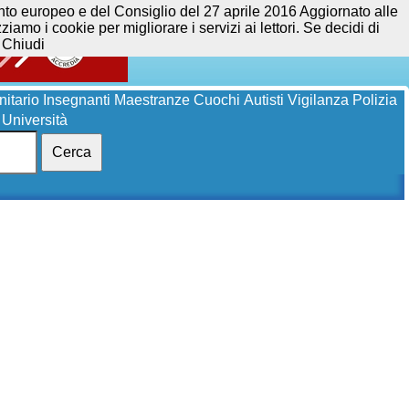
opeo e del Consiglio del 27 aprile 2016 Aggiornato alle
iamo i cookie per migliorare i servizi ai lettori. Se decidi di
Chiudi
itario
Insegnanti
Maestranze
Cuochi
Autisti
Vigilanza
Polizia
Università
Cerca