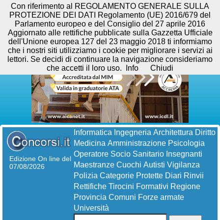
Con riferimento al REGOLAMENTO GENERALE SULLA
PROTEZIONE DEI DATI Regolamento (UE) 2016/679 del
Parlamento europeo e del Consiglio del 27 aprile 2016
Aggiornato alle rettifiche pubblicate sulla Gazzetta Ufficiale
dell'Unione europea 127 del 23 maggio 2018 ti informiamo
che i nostri siti utilizziamo i cookie per migliorare i servizi ai
lettori. Se decidi di continuare la navigazione consideriamo
che accetti il loro uso.
Info
Chiudi
Informatica
Ingegneria
Architettura
Diritto
Medicina
Amministrazione
Psicologia
Operatore Socio Sanitario
Insegnanti
Edizione On line del
Maestranze
Cuochi
Autisti
Vigilanza
07/08/2026
Polizia
Categorie Protette
Diari
Rinvii
Rettifiche
Tirocini Formativi
Regione
Provincia
Comuni
Forze armate
Università