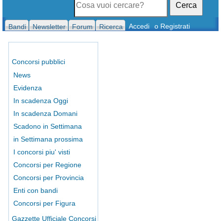
Cerca
Accedi
o Registrati
Bandi
Newsletter
Forum
Ricerca
Concorsi pubblici
News
Evidenza
In scadenza Oggi
In scadenza Domani
Scadono in Settimana
in Settimana prossima
I concorsi piu' visti
Concorsi per Regione
Concorsi per Provincia
Enti con bandi
Concorsi per Figura
Gazzette Ufficiale Concorsi