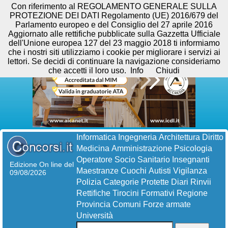
Con riferimento al REGOLAMENTO GENERALE SULLA
PROTEZIONE DEI DATI Regolamento (UE) 2016/679 del
Parlamento europeo e del Consiglio del 27 aprile 2016
Aggiornato alle rettifiche pubblicate sulla Gazzetta Ufficiale
dell'Unione europea 127 del 23 maggio 2018 ti informiamo
che i nostri siti utilizziamo i cookie per migliorare i servizi ai
lettori. Se decidi di continuare la navigazione consideriamo
che accetti il loro uso.
Info
Chiudi
Informatica
Ingegneria
Architettura
Diritto
Medicina
Amministrazione
Psicologia
Operatore Socio Sanitario
Insegnanti
Edizione On line del
Maestranze
Cuochi
Autisti
Vigilanza
09/08/2026
Polizia
Categorie Protette
Diari
Rinvii
Rettifiche
Tirocini Formativi
Regione
Provincia
Comuni
Forze armate
Università