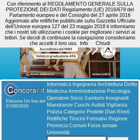
Con riferimento al REGOLAMENTO GENERALE SULLA
PROTEZIONE DEI DATI Regolamento (UE) 2016/679 del
Parlamento europeo e del Consiglio del 27 aprile 2016
Aggiornato alle rettifiche pubblicate sulla Gazzetta Ufficiale
dell'Unione europea 127 del 23 maggio 2018 ti informiamo
che i nostri siti utilizziamo i cookie per migliorare i servizi ai
lettori. Se decidi di continuare la navigazione consideriamo
che accetti il loro uso.
Info
Chiudi
Informatica
Ingegneria
Architettura
Diritto
Medicina
Amministrazione
Psicologia
Operatore Socio Sanitario
Insegnanti
Edizione On line del
Maestranze
Cuochi
Autisti
Vigilanza
07/08/2026
Polizia
Categorie Protette
Diari
Rinvii
Rettifiche
Tirocini Formativi
Regione
Provincia
Comuni
Forze armate
Università