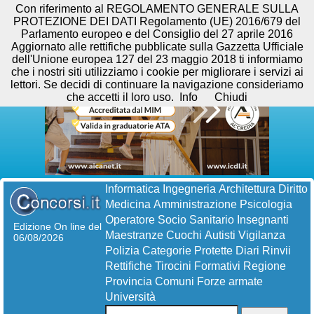
Con riferimento al REGOLAMENTO GENERALE SULLA
PROTEZIONE DEI DATI Regolamento (UE) 2016/679 del
Parlamento europeo e del Consiglio del 27 aprile 2016
Aggiornato alle rettifiche pubblicate sulla Gazzetta Ufficiale
dell'Unione europea 127 del 23 maggio 2018 ti informiamo
che i nostri siti utilizziamo i cookie per migliorare i servizi ai
lettori. Se decidi di continuare la navigazione consideriamo
che accetti il loro uso.
Info
Chiudi
Informatica
Ingegneria
Architettura
Diritto
Medicina
Amministrazione
Psicologia
Operatore Socio Sanitario
Insegnanti
Edizione On line del
Maestranze
Cuochi
Autisti
Vigilanza
06/08/2026
Polizia
Categorie Protette
Diari
Rinvii
Rettifiche
Tirocini Formativi
Regione
Provincia
Comuni
Forze armate
Università