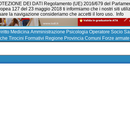
NE DEI DATI Regolamento (UE) 2016/679 del Parlamento eur
opea 127 del 23 maggio 2018 ti informiamo che i nostri siti utilizz
uare la navigazione consideriamo che accetti il loro uso.
Info
iritto
Medicina
Amministrazione
Psicologia
Operatore Socio San
iche
Tirocini Formativi
Regione
Provincia
Comuni
Forze armate