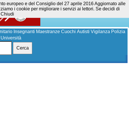
opeo e del Consiglio del 27 aprile 2016 Aggiornato alle
iamo i cookie per migliorare i servizi ai lettori. Se decidi di
Chiudi
itario
Insegnanti
Maestranze
Cuochi
Autisti
Vigilanza
Polizia
Università
Cerca