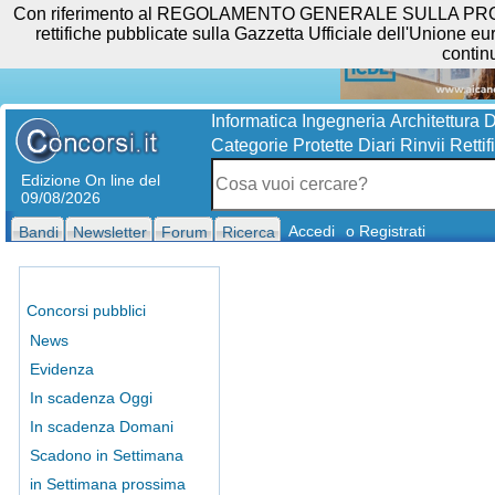
Con riferimento al REGOLAMENTO GENERALE SULLA PROTEZIO
rettifiche pubblicate sulla Gazzetta Ufficiale dell'Unione eur
contin
Informatica
Ingegneria
Architettura
D
Categorie Protette
Diari
Rinvii
Rettif
Edizione On line del
09/08/2026
Accedi
o Registrati
Bandi
Newsletter
Forum
Ricerca
Concorsi pubblici
News
Evidenza
In scadenza Oggi
In scadenza Domani
Scadono in Settimana
in Settimana prossima