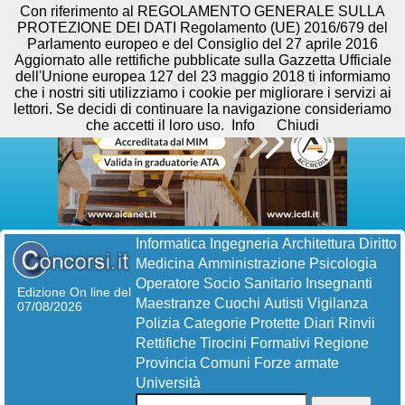
Con riferimento al REGOLAMENTO GENERALE SULLA
PROTEZIONE DEI DATI Regolamento (UE) 2016/679 del
Parlamento europeo e del Consiglio del 27 aprile 2016
Aggiornato alle rettifiche pubblicate sulla Gazzetta Ufficiale
dell'Unione europea 127 del 23 maggio 2018 ti informiamo
che i nostri siti utilizziamo i cookie per migliorare i servizi ai
lettori. Se decidi di continuare la navigazione consideriamo
che accetti il loro uso.
Info
Chiudi
Informatica
Ingegneria
Architettura
Diritto
Medicina
Amministrazione
Psicologia
Operatore Socio Sanitario
Insegnanti
Edizione On line del
Maestranze
Cuochi
Autisti
Vigilanza
07/08/2026
Polizia
Categorie Protette
Diari
Rinvii
Rettifiche
Tirocini Formativi
Regione
Provincia
Comuni
Forze armate
Università