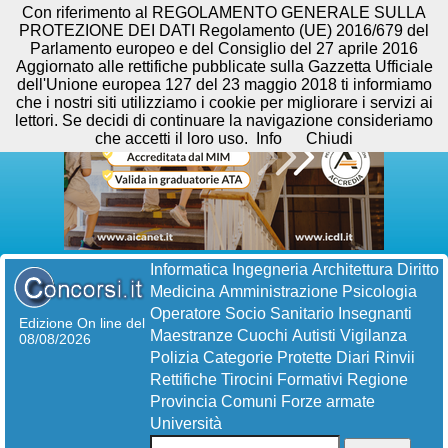
Con riferimento al REGOLAMENTO GENERALE SULLA
PROTEZIONE DEI DATI Regolamento (UE) 2016/679 del
Parlamento europeo e del Consiglio del 27 aprile 2016
Aggiornato alle rettifiche pubblicate sulla Gazzetta Ufficiale
dell'Unione europea 127 del 23 maggio 2018 ti informiamo
che i nostri siti utilizziamo i cookie per migliorare i servizi ai
lettori. Se decidi di continuare la navigazione consideriamo
che accetti il loro uso.
Info
Chiudi
Informatica
Ingegneria
Architettura
Diritto
Medicina
Amministrazione
Psicologia
Operatore Socio Sanitario
Insegnanti
Edizione On line del
Maestranze
Cuochi
Autisti
Vigilanza
08/08/2026
Polizia
Categorie Protette
Diari
Rinvii
Rettifiche
Tirocini Formativi
Regione
Provincia
Comuni
Forze armate
Università