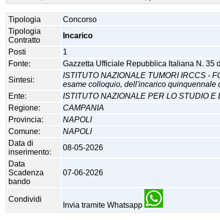
Tipologia
Concorso
Tipologia
Incarico
Contratto
Posti
1
Fonte:
Gazzetta Ufficiale Repubblica Italiana N. 35
ISTITUTO NAZIONALE TUMORI IRCCS - FOND
Sintesi:
esame colloquio, dell'incarico quinquennale di
Ente:
ISTITUTO NAZIONALE PER LO STUDIO E 
Regione:
CAMPANIA
Provincia:
NAPOLI
Comune:
NAPOLI
Data di
08-05-2026
inserimento:
Data
Scadenza
07-06-2026
bando
Condividi
Invia tramite Whatsapp