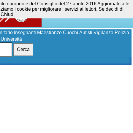
opeo e del Consiglio del 27 aprile 2016 Aggiornato alle
iamo i cookie per migliorare i servizi ai lettori. Se decidi di
Chiudi
itario
Insegnanti
Maestranze
Cuochi
Autisti
Vigilanza
Polizia
Università
Cerca