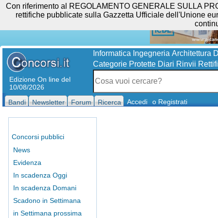
Con riferimento al REGOLAMENTO GENERALE SULLA PROTEZIO
rettifiche pubblicate sulla Gazzetta Ufficiale dell'Unione eur
contin
Informatica
Ingegneria
Architettura
D
Categorie Protette
Diari
Rinvii
Rettif
Edizione On line del
10/08/2026
Accedi
o Registrati
Bandi
Newsletter
Forum
Ricerca
Concorsi pubblici
News
Evidenza
In scadenza Oggi
In scadenza Domani
Scadono in Settimana
in Settimana prossima