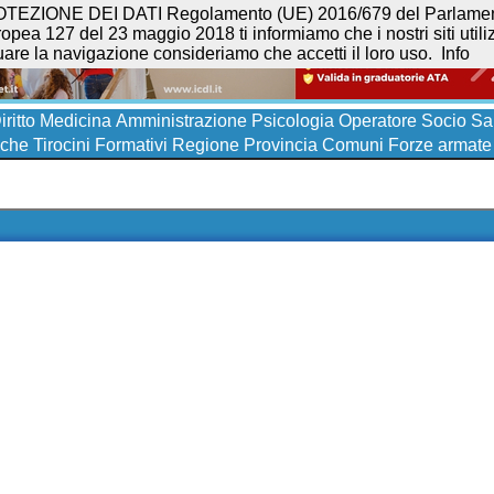
NE DEI DATI Regolamento (UE) 2016/679 del Parlamento eur
opea 127 del 23 maggio 2018 ti informiamo che i nostri siti utilizz
uare la navigazione consideriamo che accetti il loro uso.
Info
iritto
Medicina
Amministrazione
Psicologia
Operatore Socio San
iche
Tirocini Formativi
Regione
Provincia
Comuni
Forze armate