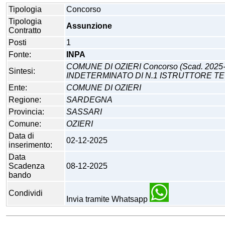
Tipologia
Concorso
Tipologia
Assunzione
Contratto
Posti
1
Fonte:
INPA
COMUNE DI OZIERI Concorso (Scad. 20
Sintesi:
INDETERMINATO DI N.1 ISTRUTTORE TECN
Ente:
COMUNE DI OZIERI
Regione:
SARDEGNA
Provincia:
SASSARI
Comune:
OZIERI
Data di
02-12-2025
inserimento:
Data
Scadenza
08-12-2025
bando
Condividi
Invia tramite Whatsapp