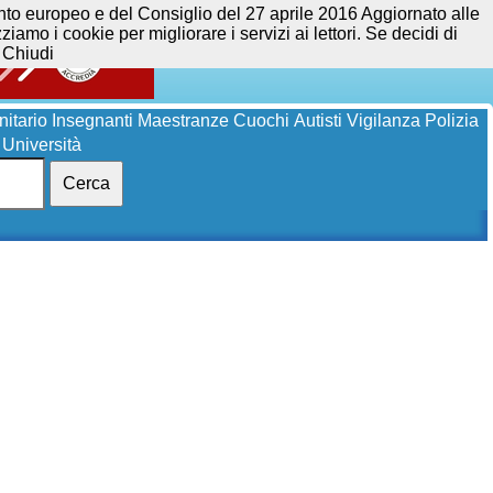
opeo e del Consiglio del 27 aprile 2016 Aggiornato alle
iamo i cookie per migliorare i servizi ai lettori. Se decidi di
Chiudi
itario
Insegnanti
Maestranze
Cuochi
Autisti
Vigilanza
Polizia
Università
Cerca