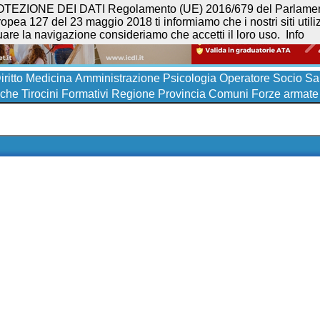
NE DEI DATI Regolamento (UE) 2016/679 del Parlamento eur
opea 127 del 23 maggio 2018 ti informiamo che i nostri siti utilizz
uare la navigazione consideriamo che accetti il loro uso.
Info
iritto
Medicina
Amministrazione
Psicologia
Operatore Socio San
iche
Tirocini Formativi
Regione
Provincia
Comuni
Forze armate