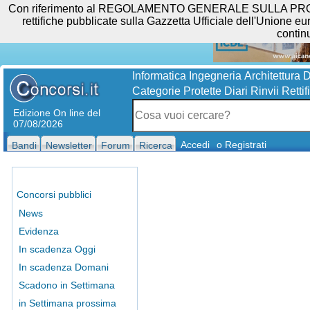
Con riferimento al REGOLAMENTO GENERALE SULLA PROTEZIO
rettifiche pubblicate sulla Gazzetta Ufficiale dell'Unione eur
contin
Informatica
Ingegneria
Architettura
D
Categorie Protette
Diari
Rinvii
Rettif
Edizione On line del
07/08/2026
Accedi
o Registrati
Bandi
Newsletter
Forum
Ricerca
Concorsi pubblici
News
Evidenza
In scadenza Oggi
In scadenza Domani
Scadono in Settimana
in Settimana prossima