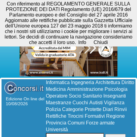
Con riferimento al REGOLAMENTO GENERALE SULLA
PROTEZIONE DEI DATI Regolamento (UE) 2016/679 del
Parlamento europeo e del Consiglio del 27 aprile 2016
Aggiornato alle rettifiche pubblicate sulla Gazzetta Ufficiale
dell'Unione europea 127 del 23 maggio 2018 ti informiamo
che i nostri siti utilizziamo i cookie per migliorare i servizi ai
lettori. Se decidi di continuare la navigazione consideriamo
che accetti il loro uso.
Info
Chiudi
Informatica
Ingegneria
Architettura
Diritto
Medicina
Amministrazione
Psicologia
Operatore Socio Sanitario
Insegnanti
Edizione On line del
Maestranze
Cuochi
Autisti
Vigilanza
10/08/2026
Polizia
Categorie Protette
Diari
Rinvii
Rettifiche
Tirocini Formativi
Regione
Provincia
Comuni
Forze armate
Università