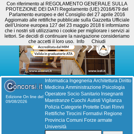
Con riferimento al REGOLAMENTO GENERALE SULLA
PROTEZIONE DEI DATI Regolamento (UE) 2016/679 del
Parlamento europeo e del Consiglio del 27 aprile 2016
Aggiornato alle rettifiche pubblicate sulla Gazzetta Ufficiale
dell'Unione europea 127 del 23 maggio 2018 ti informiamo
che i nostri siti utilizziamo i cookie per migliorare i servizi ai
lettori. Se decidi di continuare la navigazione consideriamo
che accetti il loro uso.
Info
Chiudi
Informatica
Ingegneria
Architettura
Diritto
Medicina
Amministrazione
Psicologia
Operatore Socio Sanitario
Insegnanti
Edizione On line del
Maestranze
Cuochi
Autisti
Vigilanza
09/08/2026
Polizia
Categorie Protette
Diari
Rinvii
Rettifiche
Tirocini Formativi
Regione
Provincia
Comuni
Forze armate
Università