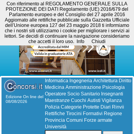
Con riferimento al REGOLAMENTO GENERALE SULLA
PROTEZIONE DEI DATI Regolamento (UE) 2016/679 del
Parlamento europeo e del Consiglio del 27 aprile 2016
Aggiornato alle rettifiche pubblicate sulla Gazzetta Ufficiale
dell'Unione europea 127 del 23 maggio 2018 ti informiamo
che i nostri siti utilizziamo i cookie per migliorare i servizi ai
lettori. Se decidi di continuare la navigazione consideriamo
che accetti il loro uso.
Info
Chiudi
Informatica
Ingegneria
Architettura
Diritto
Medicina
Amministrazione
Psicologia
Operatore Socio Sanitario
Insegnanti
Edizione On line del
Maestranze
Cuochi
Autisti
Vigilanza
08/08/2026
Polizia
Categorie Protette
Diari
Rinvii
Rettifiche
Tirocini Formativi
Regione
Provincia
Comuni
Forze armate
Università