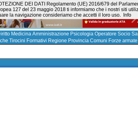
NE DEI DATI Regolamento (UE) 2016/679 del Parlamento eur
opea 127 del 23 maggio 2018 ti informiamo che i nostri siti utilizz
uare la navigazione consideriamo che accetti il loro uso.
Info
iritto
Medicina
Amministrazione
Psicologia
Operatore Socio San
iche
Tirocini Formativi
Regione
Provincia
Comuni
Forze armate