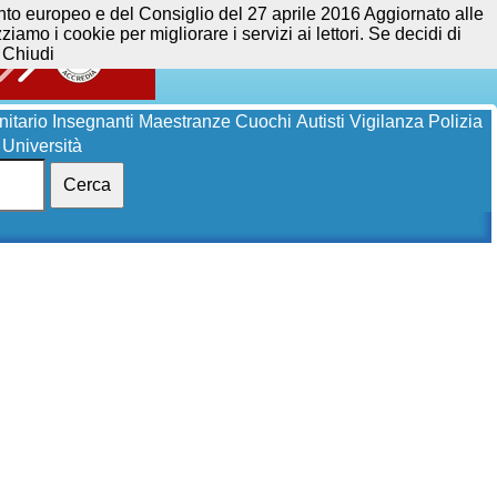
opeo e del Consiglio del 27 aprile 2016 Aggiornato alle
iamo i cookie per migliorare i servizi ai lettori. Se decidi di
Chiudi
itario
Insegnanti
Maestranze
Cuochi
Autisti
Vigilanza
Polizia
Università
Cerca