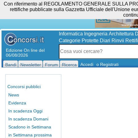
Con riferimento al REGOLAMENTO GENERALE SULLA PROTEZIO
rettifiche pubblicate sulla Gazzetta Ufficiale dell'Unione eur
contin
Informatica
Ingegneria
Architettura
D
Categorie Protette
Diari
Rinvii
Rettif
Edizione On line del
06/08/2026
Accedi
o Registrati
Bandi
Newsletter
Forum
Ricerca
Concorsi pubblici
News
Evidenza
In scadenza Oggi
In scadenza Domani
Scadono in Settimana
in Settimana prossima