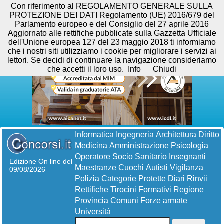
Con riferimento al REGOLAMENTO GENERALE SULLA
PROTEZIONE DEI DATI Regolamento (UE) 2016/679 del
Parlamento europeo e del Consiglio del 27 aprile 2016
Aggiornato alle rettifiche pubblicate sulla Gazzetta Ufficiale
dell'Unione europea 127 del 23 maggio 2018 ti informiamo
che i nostri siti utilizziamo i cookie per migliorare i servizi ai
lettori. Se decidi di continuare la navigazione consideriamo
che accetti il loro uso.
Info
Chiudi
Informatica
Ingegneria
Architettura
Diritto
Medicina
Amministrazione
Psicologia
Operatore Socio Sanitario
Insegnanti
Edizione On line del
Maestranze
Cuochi
Autisti
Vigilanza
09/08/2026
Polizia
Categorie Protette
Diari
Rinvii
Rettifiche
Tirocini Formativi
Regione
Provincia
Comuni
Forze armate
Università