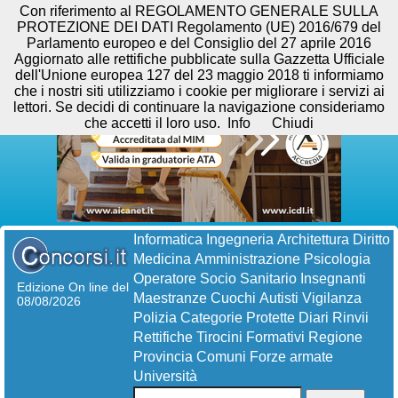
Con riferimento al REGOLAMENTO GENERALE SULLA
PROTEZIONE DEI DATI Regolamento (UE) 2016/679 del
Parlamento europeo e del Consiglio del 27 aprile 2016
Aggiornato alle rettifiche pubblicate sulla Gazzetta Ufficiale
dell'Unione europea 127 del 23 maggio 2018 ti informiamo
che i nostri siti utilizziamo i cookie per migliorare i servizi ai
lettori. Se decidi di continuare la navigazione consideriamo
che accetti il loro uso.
Info
Chiudi
Informatica
Ingegneria
Architettura
Diritto
Medicina
Amministrazione
Psicologia
Operatore Socio Sanitario
Insegnanti
Edizione On line del
Maestranze
Cuochi
Autisti
Vigilanza
08/08/2026
Polizia
Categorie Protette
Diari
Rinvii
Rettifiche
Tirocini Formativi
Regione
Provincia
Comuni
Forze armate
Università