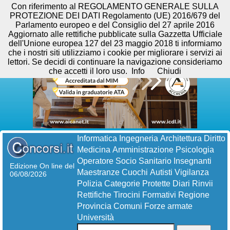
Con riferimento al REGOLAMENTO GENERALE SULLA
PROTEZIONE DEI DATI Regolamento (UE) 2016/679 del
Parlamento europeo e del Consiglio del 27 aprile 2016
Aggiornato alle rettifiche pubblicate sulla Gazzetta Ufficiale
dell'Unione europea 127 del 23 maggio 2018 ti informiamo
che i nostri siti utilizziamo i cookie per migliorare i servizi ai
lettori. Se decidi di continuare la navigazione consideriamo
che accetti il loro uso.
Info
Chiudi
Informatica
Ingegneria
Architettura
Diritto
Medicina
Amministrazione
Psicologia
Operatore Socio Sanitario
Insegnanti
Edizione On line del
Maestranze
Cuochi
Autisti
Vigilanza
06/08/2026
Polizia
Categorie Protette
Diari
Rinvii
Rettifiche
Tirocini Formativi
Regione
Provincia
Comuni
Forze armate
Università