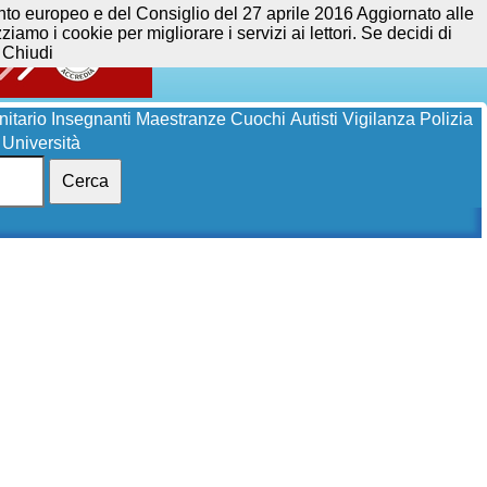
opeo e del Consiglio del 27 aprile 2016 Aggiornato alle
iamo i cookie per migliorare i servizi ai lettori. Se decidi di
Chiudi
itario
Insegnanti
Maestranze
Cuochi
Autisti
Vigilanza
Polizia
Università
Cerca