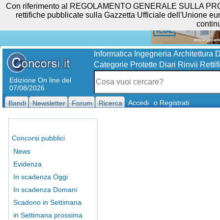
Con riferimento al REGOLAMENTO GENERALE SULLA PROTEZIO
rettifiche pubblicate sulla Gazzetta Ufficiale dell'Unione eur
contin
Informatica
Ingegneria
Architettura
D
Categorie Protette
Diari
Rinvii
Rettif
Edizione On line del
07/08/2026
Accedi
o Registrati
Bandi
Newsletter
Forum
Ricerca
Concorsi pubblici
News
Evidenza
In scadenza Oggi
In scadenza Domani
Scadono in Settimana
in Settimana prossima