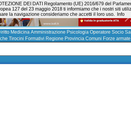
NE DEI DATI Regolamento (UE) 2016/679 del Parlamento eur
opea 127 del 23 maggio 2018 ti informiamo che i nostri siti utilizz
uare la navigazione consideriamo che accetti il loro uso.
Info
iritto
Medicina
Amministrazione
Psicologia
Operatore Socio San
iche
Tirocini Formativi
Regione
Provincia
Comuni
Forze armate