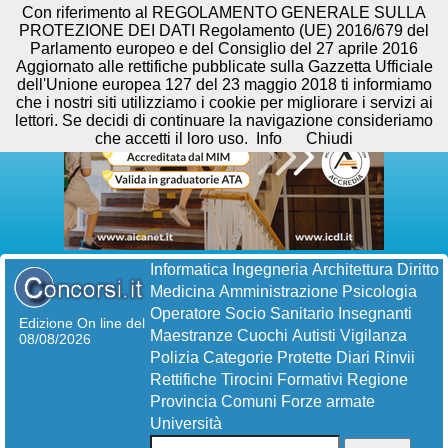
Con riferimento al REGOLAMENTO GENERALE SULLA
PROTEZIONE DEI DATI Regolamento (UE) 2016/679 del
Parlamento europeo e del Consiglio del 27 aprile 2016
Aggiornato alle rettifiche pubblicate sulla Gazzetta Ufficiale
dell'Unione europea 127 del 23 maggio 2018 ti informiamo
che i nostri siti utilizziamo i cookie per migliorare i servizi ai
lettori. Se decidi di continuare la navigazione consideriamo
che accetti il loro uso.
Info
Chiudi
Informatica
Ingegneria
Architettura
Diritto
Medicina
Amministrazione
Psicologia
Operatore Socio Sanitario
Insegnanti
Edizione On line del
Maestranze
Cuochi
Autisti
Vigilanza
08/08/2026
Polizia
Categorie Protette
Diari
Rinvii
Rettifiche
Tirocini Formativi
Regione
Provincia
Comuni
Forze armate
Università