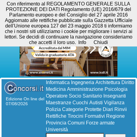
Con riferimento al REGOLAMENTO GENERALE SULLA
PROTEZIONE DEI DATI Regolamento (UE) 2016/679 del
Parlamento europeo e del Consiglio del 27 aprile 2016
Aggiornato alle rettifiche pubblicate sulla Gazzetta Ufficiale
dell'Unione europea 127 del 23 maggio 2018 ti informiamo
che i nostri siti utilizziamo i cookie per migliorare i servizi ai
lettori. Se decidi di continuare la navigazione consideriamo
che accetti il loro uso.
Info
Chiudi
Informatica
Ingegneria
Architettura
Diritto
Medicina
Amministrazione
Psicologia
Operatore Socio Sanitario
Insegnanti
Edizione On line del
Maestranze
Cuochi
Autisti
Vigilanza
07/08/2026
Polizia
Categorie Protette
Diari
Rinvii
Rettifiche
Tirocini Formativi
Regione
Provincia
Comuni
Forze armate
Università