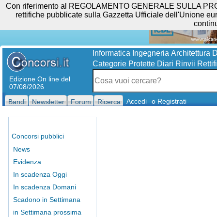
Con riferimento al REGOLAMENTO GENERALE SULLA PROTEZIO
rettifiche pubblicate sulla Gazzetta Ufficiale dell'Unione eur
contin
Informatica
Ingegneria
Architettura
D
Categorie Protette
Diari
Rinvii
Rettif
Edizione On line del
07/08/2026
Accedi
o Registrati
Bandi
Newsletter
Forum
Ricerca
Concorsi pubblici
News
Evidenza
In scadenza Oggi
In scadenza Domani
Scadono in Settimana
in Settimana prossima