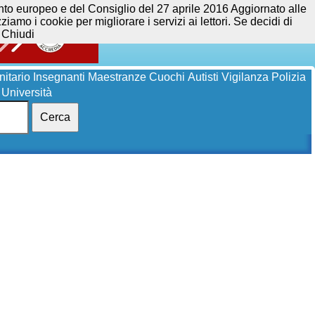
opeo e del Consiglio del 27 aprile 2016 Aggiornato alle
iamo i cookie per migliorare i servizi ai lettori. Se decidi di
Chiudi
itario
Insegnanti
Maestranze
Cuochi
Autisti
Vigilanza
Polizia
Università
Cerca