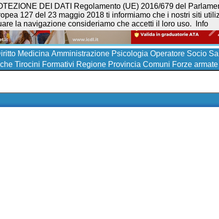
NE DEI DATI Regolamento (UE) 2016/679 del Parlamento eur
opea 127 del 23 maggio 2018 ti informiamo che i nostri siti utilizz
uare la navigazione consideriamo che accetti il loro uso.
Info
iritto
Medicina
Amministrazione
Psicologia
Operatore Socio San
iche
Tirocini Formativi
Regione
Provincia
Comuni
Forze armate