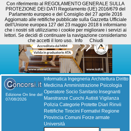
Con riferimento al REGOLAMENTO GENERALE SULLA
PROTEZIONE DEI DATI Regolamento (UE) 2016/679 del
Parlamento europeo e del Consiglio del 27 aprile 2016
Aggiornato alle rettifiche pubblicate sulla Gazzetta Ufficiale
dell'Unione europea 127 del 23 maggio 2018 ti informiamo
che i nostri siti utilizziamo i cookie per migliorare i servizi ai
lettori. Se decidi di continuare la navigazione consideriamo
che accetti il loro uso.
Info
Chiudi
Informatica
Ingegneria
Architettura
Diritto
Medicina
Amministrazione
Psicologia
Operatore Socio Sanitario
Insegnanti
Edizione On line del
Maestranze
Cuochi
Autisti
Vigilanza
07/08/2026
Polizia
Categorie Protette
Diari
Rinvii
Rettifiche
Tirocini Formativi
Regione
Provincia
Comuni
Forze armate
Università