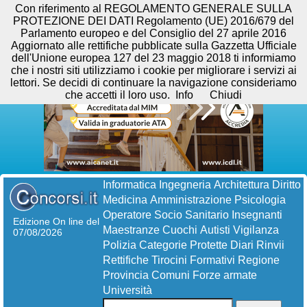
Con riferimento al REGOLAMENTO GENERALE SULLA
PROTEZIONE DEI DATI Regolamento (UE) 2016/679 del
Parlamento europeo e del Consiglio del 27 aprile 2016
Aggiornato alle rettifiche pubblicate sulla Gazzetta Ufficiale
dell'Unione europea 127 del 23 maggio 2018 ti informiamo
che i nostri siti utilizziamo i cookie per migliorare i servizi ai
lettori. Se decidi di continuare la navigazione consideriamo
che accetti il loro uso.
Info
Chiudi
Informatica
Ingegneria
Architettura
Diritto
Medicina
Amministrazione
Psicologia
Operatore Socio Sanitario
Insegnanti
Edizione On line del
Maestranze
Cuochi
Autisti
Vigilanza
07/08/2026
Polizia
Categorie Protette
Diari
Rinvii
Rettifiche
Tirocini Formativi
Regione
Provincia
Comuni
Forze armate
Università