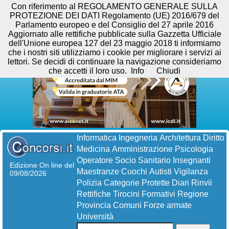
Con riferimento al REGOLAMENTO GENERALE SULLA
PROTEZIONE DEI DATI Regolamento (UE) 2016/679 del
Parlamento europeo e del Consiglio del 27 aprile 2016
Aggiornato alle rettifiche pubblicate sulla Gazzetta Ufficiale
dell'Unione europea 127 del 23 maggio 2018 ti informiamo
che i nostri siti utilizziamo i cookie per migliorare i servizi ai
lettori. Se decidi di continuare la navigazione consideriamo
che accetti il loro uso.
Info
Chiudi
Informatica
Ingegneria
Architettura
Diritto
Medicina
Amministrazione
Psicologia
Operatore Socio Sanitario
Insegnanti
Edizione On line del
Maestranze
Cuochi
Autisti
Vigilanza
09/08/2026
Polizia
Categorie Protette
Diari
Rinvii
Rettifiche
Tirocini Formativi
Regione
Provincia
Comuni
Forze armate
Università