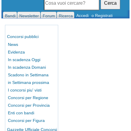
Cerca
Accedi
o Registrati
Bandi
Newsletter
Forum
Ricerca
Concorsi pubblici
News
Evidenza
In scadenza Oggi
In scadenza Domani
Scadono in Settimana
in Settimana prossima
I concorsi piu' visti
Concorsi per Regione
Concorsi per Provincia
Enti con bandi
Concorsi per Figura
Gazzette Ufficiale Concorsi