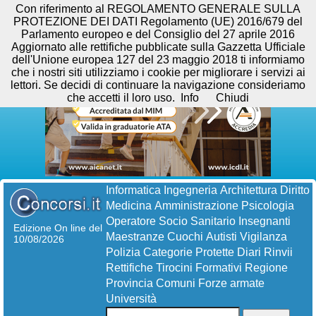
Con riferimento al REGOLAMENTO GENERALE SULLA
PROTEZIONE DEI DATI Regolamento (UE) 2016/679 del
Parlamento europeo e del Consiglio del 27 aprile 2016
Aggiornato alle rettifiche pubblicate sulla Gazzetta Ufficiale
dell'Unione europea 127 del 23 maggio 2018 ti informiamo
che i nostri siti utilizziamo i cookie per migliorare i servizi ai
lettori. Se decidi di continuare la navigazione consideriamo
che accetti il loro uso.
Info
Chiudi
Informatica
Ingegneria
Architettura
Diritto
Medicina
Amministrazione
Psicologia
Operatore Socio Sanitario
Insegnanti
Edizione On line del
Maestranze
Cuochi
Autisti
Vigilanza
10/08/2026
Polizia
Categorie Protette
Diari
Rinvii
Rettifiche
Tirocini Formativi
Regione
Provincia
Comuni
Forze armate
Università